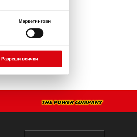
ИЯТА >
Маркетингови
А МОНТАЖ >
Разреши всички