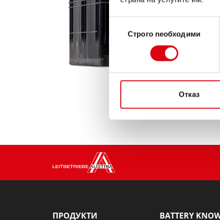
Избор
Строго nеобходими
на
съгласие
Отказ
ПРОДУКТИ
BATTERY KNO