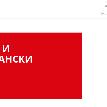
М
 И
АНСКИ