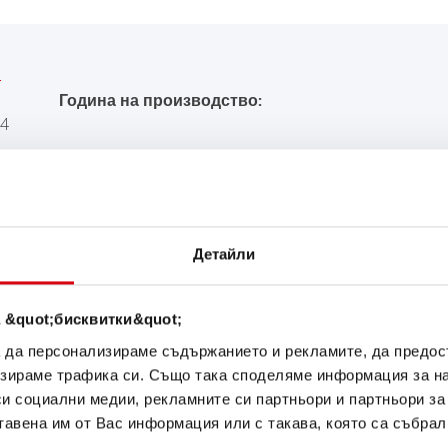
Година на производство:
14
ЪКА ОТ Banner ЗА В
Детайли
Buffalo Bull SLI
 &quot;бисквитки&quot;
610 11
а да персонализираме съдържанието и рекламите, да предо
зираме трафика си. Също така споделяме информация за на
си социални медии, рекламните си партньори и партньори за
Визитната картичка на каче
оригинал за дооборудване (
тавена им от Вас информация или с такава, която са събрал