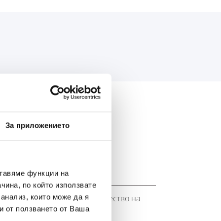
АС:
За приложението
ставяме функции на
чина, по който използвате
 анализ, които може да я
ството на марката Banner. Качество на
OE).
и от ползването от Ваша