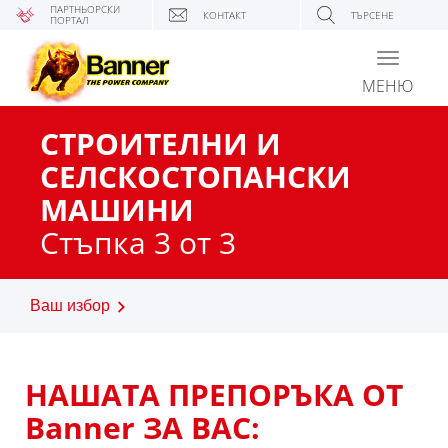
ПАРТНЬОРСКИ
КОНТАКТ
ТЪРСЕНЕ
ПОРТАЛ
Toggle
navigati
МЕНЮ
СТРОИТЕЛНИ И
СЕЛСКОСТОПАНСКИ
МАШИНИ
Стъпка 3 от 3
Ваш избор
НАШАТА ПРЕПОРЪКА ОТ
Banner ЗА ВАС: