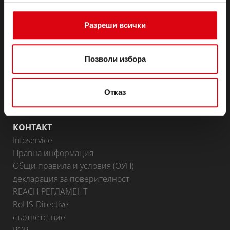
(Полу-) тягови & готовност
Lithium
Разреши всички
Области на приложение
BATTERY KNOWLEDGE
Позволи избора
ПАРТНЬОРСКИ ПОРТАЛ
Доставчици на Banner
Отказ
Стани партньор
КОНТАКТ
Infoservice
Правна информация
Общи правила и условия (ОУП)
декларация за поверителност
REACH РЕГЛАМЕНТ
RoHS-Directive
съответствие