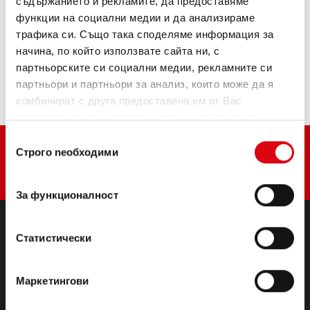
съдържанието и рекламите, да предоставяме
функции на социални медии и да анализираме
трафика си. Също така споделяме информация за
Купете този акумулатор:
начина, по който използвате сайта ни, с
партньорските си социални медии, рекламните си
ТЪРГОВЦИ И СЕРВИЗИ ЗА МОНТАЖ >
партньори и партньори за анализ, които може да я
комбинират с друга предоставена им от Вас
информация или с такава, която са събрали от
ползването от Ваша страна на услугите им.
Избор
Строго nеобходими
на
съгласие
За функционалност
Статистически
ПРОДУКТИ
Стартерни и електрически батерии
Маркетингови
Аксесоари за леки автомобили и търговски
превозни средства