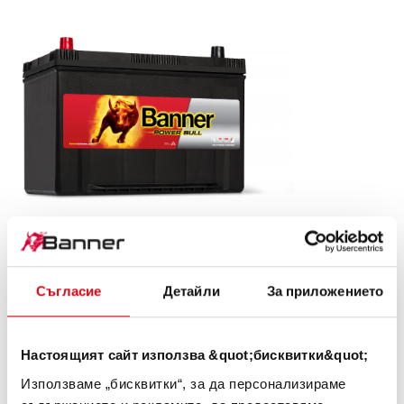
Power Bull SLI
P95 05 ASIA
Съгласие
Детайли
За приложението
Визитната картичка на качеството на марката
Banner. Качество на оригинал за дооборудване (OE).
Настоящият сайт използва &quot;бисквитки&quot;
Използваме „бисквитки“, за да персонализираме
ИНФОРМАЦИЯ ЗА ИЗДЕЛИЯТА >