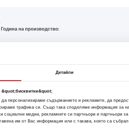
Година на производство:
ЪКА ОТ Banner ЗА В
Детайли
Power Bull SLI
 &quot;бисквитки&quot;
P95 05 ASIA
а да персонализираме съдържанието и рекламите, да предо
зираме трафика си. Също така споделяме информация за на
си социални медии, рекламните си партньори и партньори за
Визитната картичка на каче
тавена им от Вас информация или с такава, която са събрал
оригинал за дооборудване (