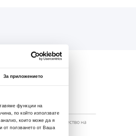
АС:
За приложението
ставяме функции на
чина, по който използвате
 анализ, които може да я
ството на марката Banner. Качество на
и от ползването от Ваша
OE).