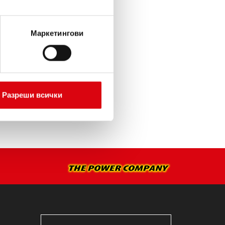
ИЯТА >
Маркетингови
А МОНТАЖ >
Разреши всички