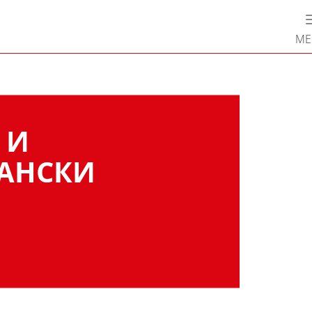
М
 И
АНСКИ