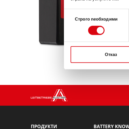
Избор
Строго nеобходими
на
съгласие
Отказ
ПРОДУКТИ
BATTERY KNO