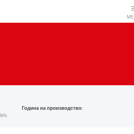
М
Година на производство:
dels