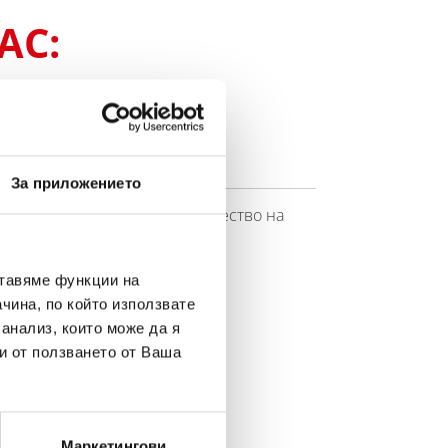
АС:
ssional
ETX9 - ETX9
За приложението
ството на марката Banner. Качество на
OE).
ставяме функции на
ИЯТА >
чина, по който използвате
 анализ, които може да я
и от ползването от Ваша
А МОНТАЖ >
Маркетингови