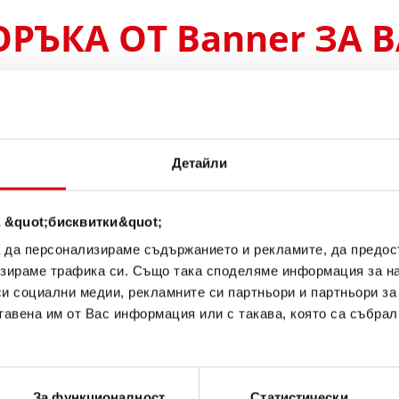
ЪКА ОТ Banner ЗА В
Bike Bull AGM PROfe
AGM PRO 509 01 / B
Детайли
Визитната картичка на каче
оригинал за дооборудване (
 &quot;бисквитки&quot;
а да персонализираме съдържанието и рекламите, да предо
ИНФОРМАЦИЯ ЗА ИЗДЕЛ
зираме трафика си. Също така споделяме информация за на
си социални медии, рекламните си партньори и партньори за
тавена им от Вас информация или с такава, която са събрал
Купете този акумулатор:
ТЪРГОВЦИ И СЕРВИЗИ З
За функционалност
Статистически