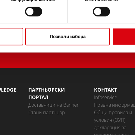
Позволи избора
WLEDGE
ПАРТНЬОРСКИ
КОНТАКТ
ПОРТАЛ
Infoservice
Доставчици на Banner
Правна информа
Стани партньор
Общи правила и
условия (ОУП)
декларация за