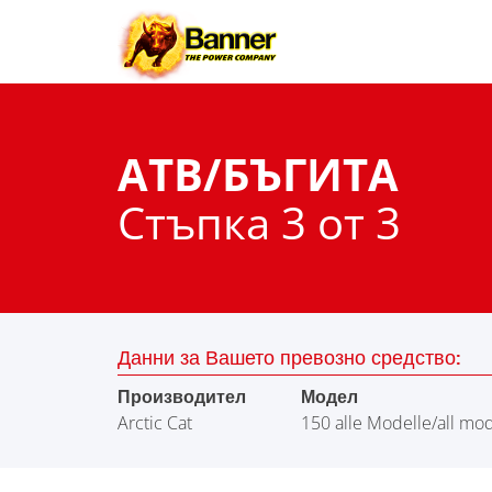
ATВ/БЪГИТА
Стъпка 3 от 3
Данни за Вашето превозно средство:
Производител
Модел
Arctic Cat
150 alle Modelle/all mo