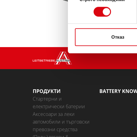
съгласие
Отказ
ПРОДУКТИ
BATTERY KNO
Стартерни и
електрически батерии
Аксесоари за леки
автомобили и търговски
превозни средства