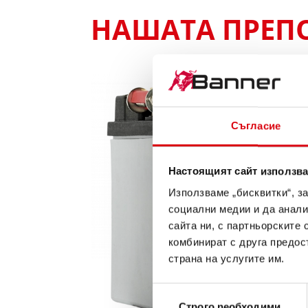
НАШАТА ПРЕПОР
Съгласие
Настоящият сайт използва
Използваме „бисквитки“, з
социални медии и да анали
сайта ни, с партньорските 
комбинират с друга предос
страна на услугите им.
Избор
Строго nеобходими
на