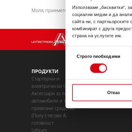
Използваме „бисквитки“, з
Моля, приемете
Маркетингови бисквитки
, з
социални медии и да анали
сайта ни, с партньорските 
комбинират с друга предос
страна на услугите им.
Избор
Строго nеобходими
на
съгласие
ПРОДУКТИ
BATTERY KNO
Стартерни и
електрически батерии
Отказ
Аксесоари за леки
автомобили и търговски
превозни средства
(Полу-) тягови &
готовност
Lithium