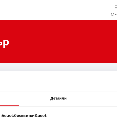
М
ър
ommendation
7-S - GTZ7-S
Детайли
 &quot;бисквитки&quot;