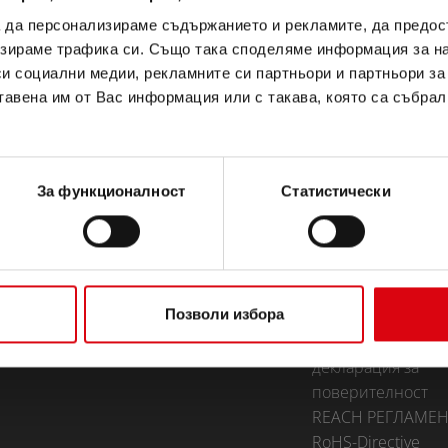
а да персонализираме съдържанието и рекламите, да предо
а да видите съдържанието
зираме трафика си. Също така споделяме информация за на
си социални медии, рекламните си партньори и партньори за
тавена им от Вас информация или с такава, която са събрал
За функционалност
Статистически
WLEDGE
ПАРТНЬОРСКИ
КОНТАКТ
ПОРТАЛ
Infoservice
Доставчици на Banner
Правна информа
Позволи избора
Стани партньор
Общи правила и
условия (ОУП)
декларация за
поверителност
REACH РЕГЛАМЕН
RoHS-Directive