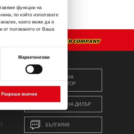
ставяме функции на
чина, по който използвате
 анализ, които може да я
и от ползването от Ваша
Маркетингови
ТЪРСЕНЕ НА
АКУМУЛАТОР
ция
Разреши всички
ТЪРСЕНЕ НА ДИЛЪР
Т
БЪЛГАРИЯ