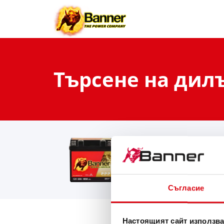
Търсене на дил
Our battery search rec
Bike Bull AGM PLUS
AGM PLUS 506 21 / BGTZ
Съгласие
Настоящият сайт използва