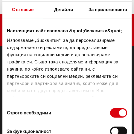
Съгласие
Детайли
За приложението
Настоящият сайт използва &quot;бисквитки&quot;
Използваме „бисквитки“, за да персонализираме
съдържанието и рекламите, да предоставяме
функции на социални медии и да анализираме
трафика си. Също така споделяме информация за
ПРОДУКТИ
начина, по който използвате сайта ни, с
Стартерни и електрически батерии
партньорските си социални медии, рекламните си
Аксесоари за леки автомобили и търговски
партньори и партньори за анализ, които може да я
превозни средства
комбинират с друга предоставена им от Вас
(Полу-) тягови & готовност
информация или с такава, която са събрали от
Lithium
ползването от Ваша страна на услугите им.
Избор
Области на приложение
Строго nеобходими
на
съгласие
BATTERY KNOWLEDGE
За функционалност