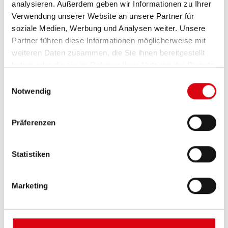
analysieren. Außerdem geben wir Informationen zu Ihrer
Verwendung unserer Website an unsere Partner für
soziale Medien, Werbung und Analysen weiter. Unsere
Partner führen diese Informationen möglicherweise mit
Weitere Artikel zu diesem Thema
weiteren Daten zusammen, die Sie ihnen bereitgestellt
haben oder die sie im Rahmen Ihrer Nutzung der Dienste
gesammelt haben.
Einwilligungsauswahl
Notwendig
Präferenzen
Statistiken
Marketing
Was bedeutet Eco-Roll(ing)?
Ganz einfach mit dem Fernlaster im