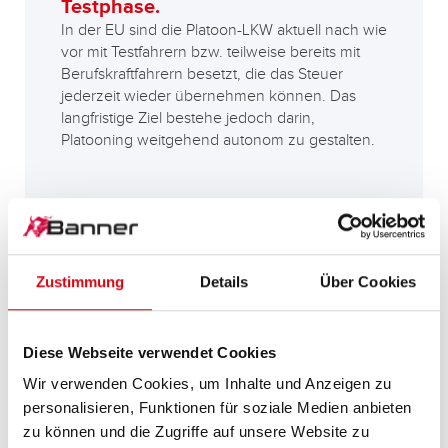
Testphase.
In der EU sind die Platoon-LKW aktuell nach wie
vor mit Testfahrern bzw. teilweise bereits mit
Berufskraftfahrern besetzt, die das Steuer
jederzeit wieder übernehmen können. Das
langfristige Ziel bestehe jedoch darin,
Platooning weitgehend autonom zu gestalten.
Zustimmung
Details
Über Cookies
Banner Batterien ist mittendrin
statt nur dabei, mit den
Diese Webseite verwendet Cookies
leistungsstärksten Starter- und
Wir verwenden Cookies, um Inhalte und Anzeigen zu
Bordnetzbatterien der Serie
personalisieren, Funktionen für soziale Medien anbieten
zu können und die Zugriffe auf unsere Website zu
Buffalo Bull AGM für Fernlaster.