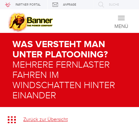
PARTNER PORTAL
ANFRAGE
SUCHE
Toggle
navigati
MENÜ
WAS VERSTEHT MAN
UNTER PLATOONING?
MEHRERE FERNLASTER
FAHREN IM
WINDSCHATTEN HINTER
EINANDER
Zurück zur Übersicht