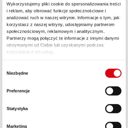
John Deere
Wykorzystujemy pliki cookie do spersonalizowania treści
i reklam, aby oferować funkcje społecznościowe i
analizować ruch w naszej witrynie. Informacje o tym, jak
Producent
K
korzystasz z naszej witryny, udostępniamy partnerom
społecznościowym, reklamowym i analitycznym.
Partnerzy mogą połączyć te informacje z innymi danymi
Kasea
otrzymanymi od Ciebie lub uzyskanymi podczas
korzystania z ich usług.
Kawasaki
Wybór
Niezbędne
zgody
KTM
Preferencje
Statystyka
Kymco
Marketing