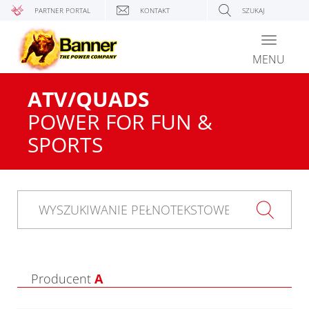
PARTNER PORTAL
KONTAKT
SZUKAJ
Toggle
navigati
MENU
ATV/QUADS
POWER FOR FUN &
SPORTS
Producent
A