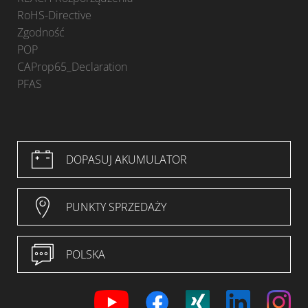
RoHS-Directive
Zgodność
POP
CAProp65_Declaration
PFAS
DOPASUJ AKUMULATOR
PUNKTY SPRZEDAŻY
POLSKA