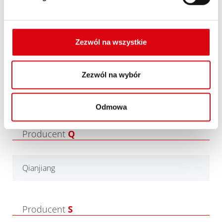
Producent
P
Zezwól na wszystkie
Panda Motor Sports
Zezwól na wybór
Polaris
Odmowa
Producent
Q
Qianjiang
Producent
S