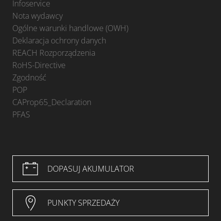
Infoservice
Nota wydawcy
Ogólne warunki handlowe (OWH)
Deklaracja ochrony danych
REACH Rozporządzenia
RoHS-Directive
Zgodność
POP
CAProp65_Declaration
PFAS
DOPASUJ AKUMULATOR
PUNKTY SPRZEDAŻY