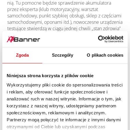
nią. Tu pomocne będzie sprawdzenie akumulatora
przez eksperta (klub motoryzacyjny, warsztat
samochodowy, punkt szybkiej obsługi, sklep z częściami
samochodowymi, oponami itd.), nowoczesne urządzenia
testujące stwierdzą w ciągu jednej chwili „stan zdrowia”
akumulatora rozruchowego.
Najlepiej od razu pobrać pełen pakiet informacji.
- Zalety akumulatorów Banner
Zgoda
Szczegóły
O plikach cookies
- Możliwe przyczyny awarii akumulatorów
- Akumulatory z technologią rekombinacji
- Testowanie akumulatorów
Niniejsza strona korzysta z plików cookie
- Gwarancja
Wykorzystujemy pliki cookie do spersonalizowania treści
- Budowa akumulatorów Banner
- Ostrzeżenia na temat akumulatorów kwasowo-
i reklam, aby oferować funkcje społecznościowe i
ołowiowych
analizować ruch w naszej witrynie. Informacje o tym, jak
- Montaż akumulatora w pojeździe
korzystasz z naszej witryny, udostępniamy partnerom
- Technologia ładowania
społecznościowym, reklamowym i analitycznym.
- Udzielanie pomocy rozruchowej
Partnerzy mogą połączyć te informacje z innymi danymi
otrzymanymi od Ciebie lub uzyskanymi podczas