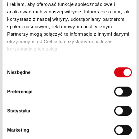
wymaganiach w zakresie rozruchu zimnego
i reklam, aby oferować funkcje społecznościowe i
silnika.
analizować ruch w naszej witrynie. Informacje o tym, jak
korzystasz z naszej witryny, udostępniamy partnerom
społecznościowym, reklamowym i analitycznym.
SZCZEGÓŁY PRODUKTU >
Partnerzy mogą połączyć te informacje z innymi danymi
otrzymanymi od Ciebie lub uzyskanymi podczas
korzystania z ich usług.
Wybór
Niezbędne
zgody
Preferencje
Running Bull AGM
Statystyka
AGM 570 01
Marketing