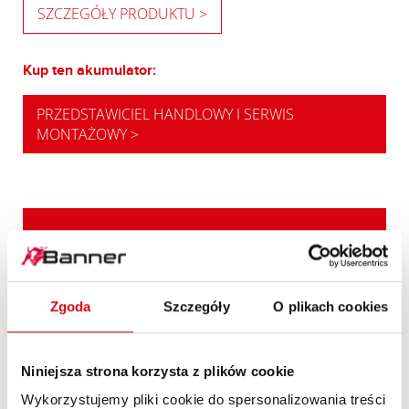
SZCZEGÓŁY PRODUKTU >
Kup ten akumulator:
PRZEDSTAWICIEL HANDLOWY I SERWIS
MONTAŻOWY >
NASZA REKOMENDACJA DOTYCZĄCA
MODERNIZACJI
MOCNA
Zgoda
Szczegóły
O plikach cookies
ALTERNATYWA
Niniejsza strona korzysta z plików cookie
Nasze zalecenie dla pojazdów o wyższym
zapotrzebowaniu na energię lub wyższych
Wykorzystujemy pliki cookie do spersonalizowania treści