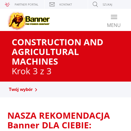
PARTNER PORTAL
KONTAKT
SZUKAJ
Toggle
navigati
MENU
CONSTRUCTION AND
AGRICULTURAL
MACHINES
Krok 3 z 3
Twój wybór
NASZA REKOMENDACJA
Banner DLA CIEBIE: