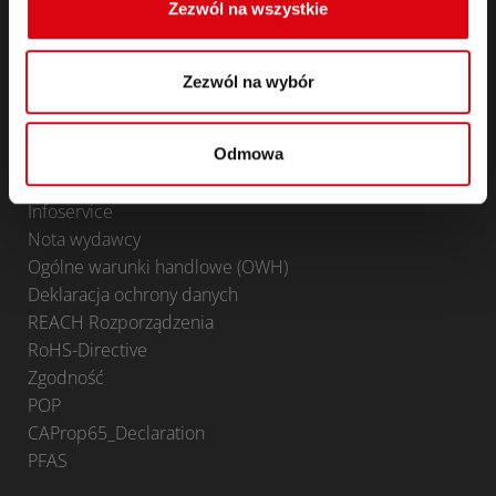
Zezwól na wszystkie
Akumulatory trakcyjne, semi-trakcyjne & Standby
Akumulatory trakcyjne, semi-trakcyjne & Standby
Lithium
Zezwól na wybór
Traktion
Dziedziny zastosowań
Odmowa
KONTAKT
Infoservice
Nota wydawcy
Ogólne warunki handlowe (OWH)
Deklaracja ochrony danych
REACH Rozporządzenia
RoHS-Directive
Zgodność
POP
CAProp65_Declaration
PFAS