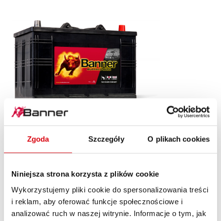
Buffalo Bull SLI
Zgoda
Szczegóły
O plikach cookies
610 11
Wizytówka markowej jakości Banner. Oryginalna jakość
Niniejsza strona korzysta z plików cookie
części zamiennych (OE).
Wykorzystujemy pliki cookie do spersonalizowania treści
i reklam, aby oferować funkcje społecznościowe i
SZCZEGÓŁY PRODUKTU >
analizować ruch w naszej witrynie. Informacje o tym, jak