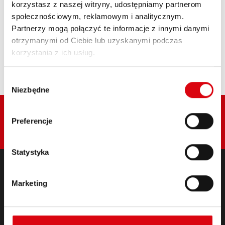
korzystasz z naszej witryny, udostępniamy partnerom
społecznościowym, reklamowym i analitycznym.
Kup ten akumulator:
Partnerzy mogą połączyć te informacje z innymi danymi
otrzymanymi od Ciebie lub uzyskanymi podczas
PRZEDSTAWICIEL HANDLOWY I SERWIS
korzystania z ich usług.
MONTAŻOWY >
Wybór
Niezbędne
zgody
Preferencje
Statystyka
Marketing
PRODUKTY
Akumulatory rozruchowe i pokładowe
Oprzyrządowanie do samochodów osobowych i
pojazdów użytkowych