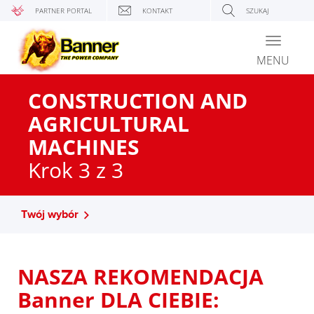
PARTNER PORTAL
KONTAKT
SZUKAJ
Toggle
navigati
MENU
CONSTRUCTION AND
AGRICULTURAL
MACHINES
Krok 3 z 3
Twój wybór
NASZA REKOMENDACJA
Banner DLA CIEBIE: