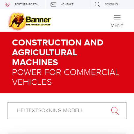
PARTNER-PORTAL
KONTAKT
SÖKNING
Toggle
navigati
MENY
CONSTRUCTION AND
AGRICULTURAL
MACHINES
POWER FOR COMMERCIAL
VEHICLES