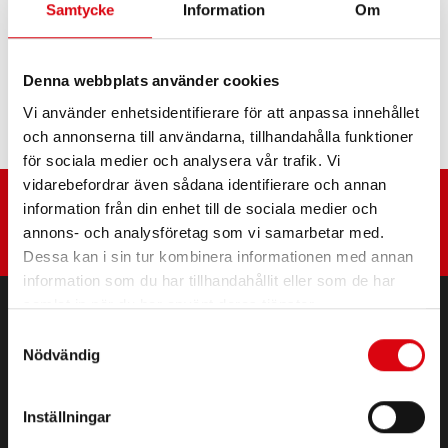
Samtycke
Information
Om
Holder A 55
Denna webbplats använder cookies
Holder A 60, C 500
Vi använder enhetsidentifierare för att anpassa innehållet
och annonserna till användarna, tillhandahålla funktioner
för sociala medier och analysera vår trafik. Vi
vidarebefordrar även sådana identifierare och annan
information från din enhet till de sociala medier och
annons- och analysföretag som vi samarbetar med.
Dessa kan i sin tur kombinera informationen med annan
information som du har tillhandahållit eller som de har
samlat in när du har använt deras tjänster.
Samtyckesval
PRODUKTER
Nödvändig
Start och elektriska batterier
Tillbehör för personbilar och nyttofordon
Inställningar
(Semi) Traction & Standby