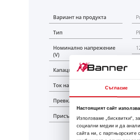
Вариант на продукта
P
Тип
P
Номинално напрежение
1
(V)
Капацитет K20 (Ah)
1
Ток на студен старт EN (A)
9
Съгласие
Превключване
0
Настоящият сайт използва
Присъединителен полюс
1
Използваме „бисквитки“, з
социални медии и да анали
сайта ни, с партньорските 