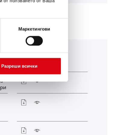
и от ползването от Ваша
Маркетингови
Разреши всички
ба
ори