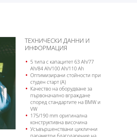
ТЕХНИЧЕСКИ ДАННИ И
ИНФОРМАЦИЯ
5 типа с капацитет 63 Ah/77
Ah/84 Ah/100 Ah/110 Ah
Оптимизирани стойности при
студен старт (A)
Качество на оборудване за
първоначално вграждане
според стандартите на BMW и
VW
175/190 mm оригинална
конструктивна височина
Усъвършенствани циклични
параметри благодарение на