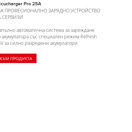
ccucharger Pro 25A
5A ПРОФЕСИОНАЛНО ЗАРЯДНО УСТРОЙСТВО
А СЕРВИЗИ
апълно автоматична система за зареждане
а акумулатора със специален режим Refresh
6V за силно разредени акумулатори.
КЪМ ПРОДУКТА