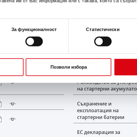
тавена им от Вас информация или с такава, която са събрал
За функционалност
Статистически
Сертификат IATF 16949
Позволи избора
Ръководство за употре
на стартерни акумулат
Съхранение и
експлоатация на
стартерни батерии
ЕС декларация за