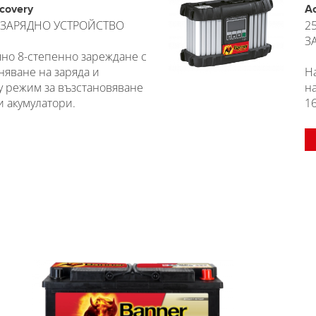
covery
A
ЗАРЯДНО УСТРОЙСТВО
2
З
но 8-степенно зареждане с
няване на заряда и
Н
y режим за възстановяване
н
и акумулатори.
1