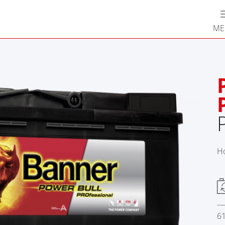
М
Н
6