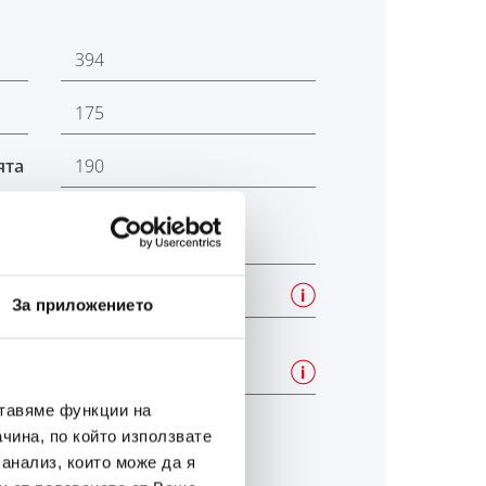
394
175
ята
190
mm)
190
mGGA
За приложението
B13
ставяме функции на
чина, по който използвате
 анализ, които може да я