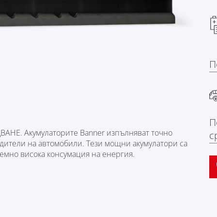
П
П
НЕ. Акумулаторите Banner изпълняват точно
с
дители на автомобили. Тези мощни акумулатори са
емно висока консумация на енергия.