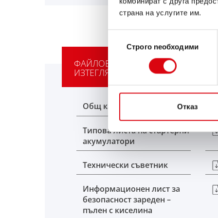
комбинират с друга предос
страна на услугите им.
Избор
Строго nеобходими
на
съгласие
ФАЙЛОВЕ ЗА
ИЗТЕГЛЯНЕ
Общ каталог
Отказ
Типова листа на стартерни
акумулатори
Технически съветник
Информационен лист за
безопасност зареден –
пълен с киселина