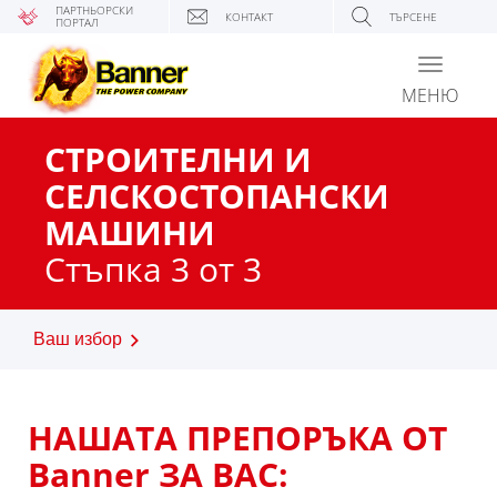
ПАРТНЬОРСКИ
КОНТАКТ
ТЪРСЕНЕ
ПОРТАЛ
Toggle
navigati
МЕНЮ
СТРОИТЕЛНИ И
СЕЛСКОСТОПАНСКИ
МАШИНИ
Стъпка 3 от 3
Ваш избор
НАШАТА ПРЕПОРЪКА ОТ
Banner ЗА ВАС: