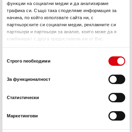
функции на социални медии и да анализираме
трафика си. Също така споделяме информация за
начина, по който използвате сайта ни, с
партньорските си социални медии, рекламните си
партньори и партньори за анализ, които може да я
комбинират с друга предоставена им от Вас
информация или с такава, която са събрали от
ползването от Ваша страна на услугите им.
Избор
Строго nеобходими
на
Buffalo Bull EFB
съгласие
EFB 650 17
За функционалност
Най-добрите и мощни акумулатори Banner.
С повишена мощност точно според
Статистически
изискванията на водещи европейски
производители на автомобили.
Маркетингови
Качество на оригинал за дооборудване.