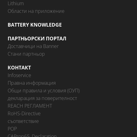
Lithium
Области на приложение
BATTERY KNOWLEDGE
ПАРТНЬОРСКИ ПОРТАЛ
Доставчици на Banner
Стани партньор
КОНТАКТ
Infoservice
Правна информация
Общи правила и условия (ОУП)
декларация за поверителност
REACH РЕГЛАМЕНТ
RoHS-Directive
съответствие
POP
CAProp65_Declaration