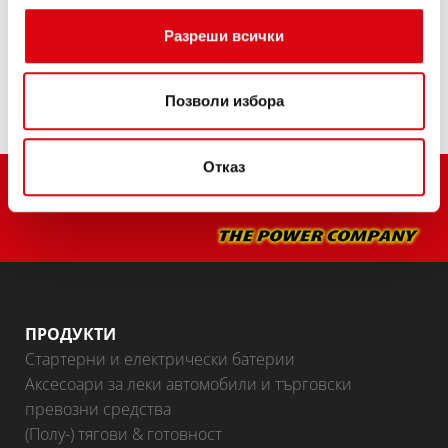
Купете този акумулатор:
Разреши всички
ТЪРГОВЦИ И СЕРВИЗИ ЗА МОНТАЖ >
Позволи избора
Отказ
ПРОДУКТИ
Стартерни и електрически батерии
Аксесоари за леки автомобили и търговски
превозни средства
(Полу-) тягови & готовност