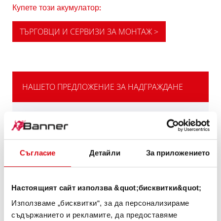
Купете този акумулатор:
ТЪРГОВЦИ И СЕРВИЗИ ЗА МОНТАЖ >
НАШЕТО ПРЕДЛОЖЕНИЕ ЗА НАДГРАЖДАНЕ
МОЩНАТА
АЛТЕРНАТИВА
Съгласие
Детайли
За приложението
Нашата препоръка за превозните средства
с висока потребност от електрическа
енергия или изисквания за студент старт.
Настоящият сайт използва &quot;бисквитки&quot;
Използваме „бисквитки“, за да персонализираме
ИНФОРМАЦИЯ ЗА ИЗДЕЛИЯТА >
съдържанието и рекламите, да предоставяме