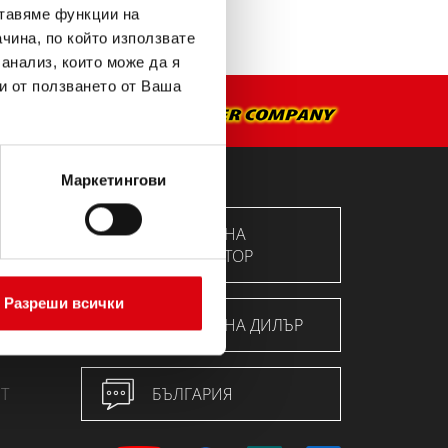
ставяме функции на
чина, по който използвате
 анализ, които може да я
и от ползването от Ваша
Маркетингови
ТЪРСЕНЕ НА
АКУМУЛАТОР
ция
Разреши всички
ТЪРСЕНЕ НА ДИЛЪР
Т
БЪЛГАРИЯ