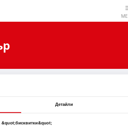
М
ър
ommendation
l
Детайли
 &quot;бисквитки&quot;