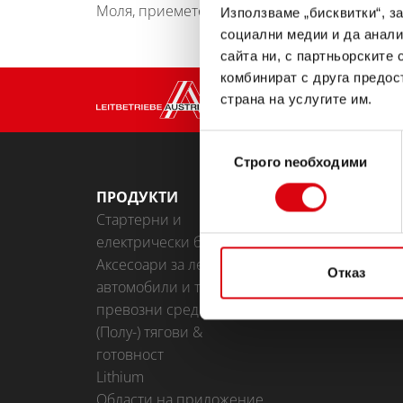
Моля, приемете
Маркетингови бисквитки
, з
Използваме „бисквитки“, з
социални медии и да анали
сайта ни, с партньорските 
комбинират с друга предос
страна на услугите им.
Избор
Строго nеобходими
на
съгласие
ПРОДУКТИ
BATTERY KNO
Стартерни и
електрически батерии
Аксесоари за леки
Отказ
автомобили и търговски
превозни средства
(Полу-) тягови &
готовност
Lithium
Области на приложение