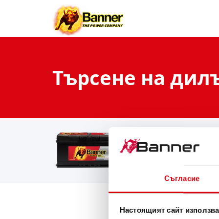
Търсене на дил
Our battery search rec
Power Bull PROfessiona
PRO P100 40
Съгласие
Настоящият сайт използва