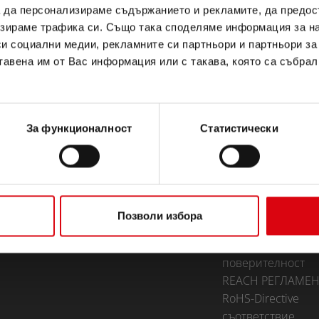
а да видите съдържанието
а да персонализираме съдържанието и рекламите, да предо
зираме трафика си. Също така споделяме информация за на
си социални медии, рекламните си партньори и партньори за
тавена им от Вас информация или с такава, която са събрал
За функционалност
Статистически
WLEDGE
ПАРТНЬОРСКИ
КОНТАКТ
ПОРТАЛ
Infoservice
Доставчици на Banner
Правна информа
Стани партньор
Общи правила и
Позволи избора
условия (ОУП)
декларация за
поверителност
REACH РЕГЛАМЕН
RoHS-Directive
съответствие