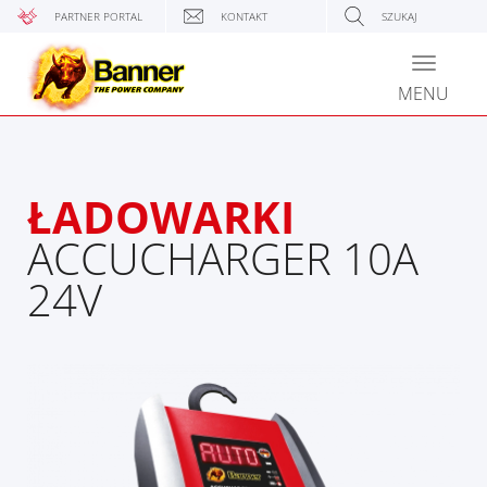
PARTNER PORTAL
KONTAKT
SZUKAJ
Toggle
navigati
MENU
ŁADOWARKI
ACCUCHARGER 10A
24V