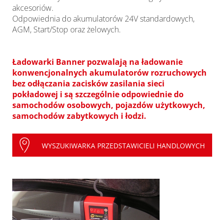
akcesoriów.
Odpowiednia do akumulatorów 24V standardowych,
AGM, Start/Stop oraz żelowych.
Ładowarki Banner pozwalają na ładowanie
konwencjonalnych akumulatorów rozruchowych
bez odłączania zacisków zasilania sieci
pokładowej i są szczególnie odpowiednie do
samochodów osobowych, pojazdów użytkowych,
samochodów zabytkowych i łodzi.
WYSZUKIWARKA PRZEDSTAWICIELI HANDLOWYCH