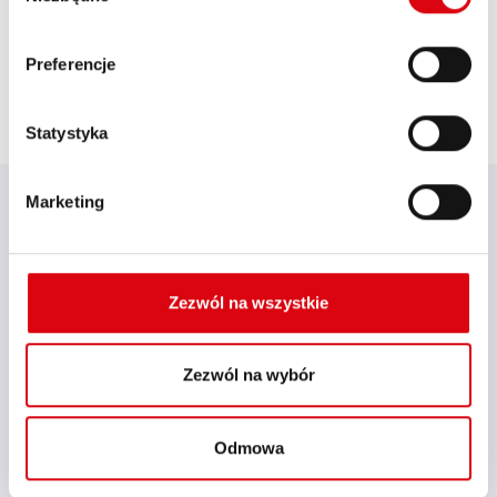
Banner Accucharger
Preferencje
Statystyka
DANE TECHNICZNE
Marketing
Model
Accucharger 10A 24V
Zezwól na wszystkie
Aplikacja
Professional
Zezwól na wybór
Napięcie sieciowe (V AC)
230
Odmowa