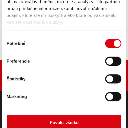
oblasti sociálnych médií, inzercie a analýzy. Títo partneri
PODROBNOSTI O PRODUKTE >
môžu príslušné informácie skombinovať s ďalšími
údajmi, ktoré ste im poskytli alebo ktoré od vás získali,
keď ste používali ich služby.
Kúpiť túto batériu:
PREDAJCOVIA A MONTÁŽNY SERVIS >
Výber
Potrebné
súhlasu
Preferencie
Štatistiky
Marketing
PRODUKTY
Štartovacie - & palubné batérie
Povoliť všetko
Príslušenstvo pre osobné automobily a úžitkové vozidlá