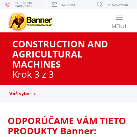
PORTÁL PRE
KONTAKT
VYHĽADÁVANIE
PARTNEROV
Toggle
navigati
MENU
CONSTRUCTION AND
AGRICULTURAL
MACHINES
Krok 3 z 3
Váš výber
ODPORÚČAME VÁM TIETO
PRODUKTY Banner: