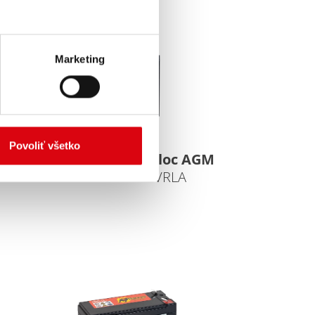
Marketing
Povoliť všetko
GM
Traction Bull Bloc AGM
AGM 6V 245Ah VRLA