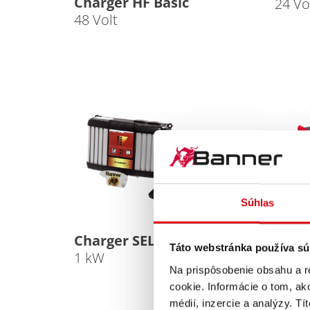
Charger HF Basic
24 Vo
48 Volt
Súhlas
Char
2 kW
Charger SELECT
Táto webstránka používa sú
1 kW
Na prispôsobenie obsahu a r
cookie. Informácie o tom, ak
médií, inzercie a analýzy. Tí