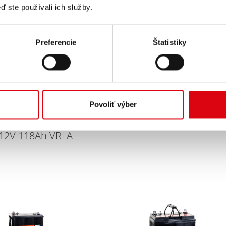
ď ste používali ich služby.
Preferencie
Štatistiky
Povoliť výber
Traction Bull Bloc A
ion Bull Bloc AGM
AGM 6V 210Ah VRLA
12V 118Ah VRLA