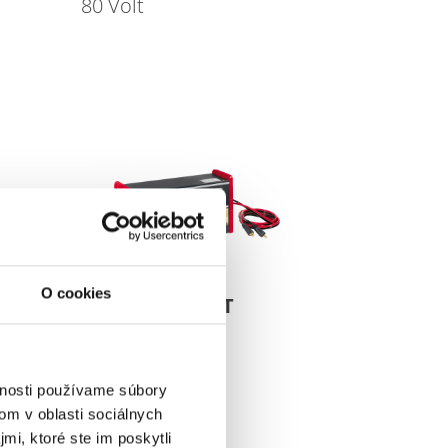
80 Volt
O cookies
Charger SELECT
8 kW
vnosti používame súbory
om v oblasti sociálnych
mi, ktoré ste im poskytli