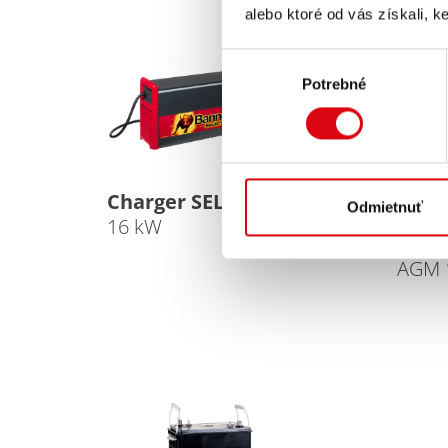
alebo ktoré od vás získali, ke
Výber
Potrebné
súhlasu
Charger SELECT
Odmietnuť
16 kW
Tract
AGM 