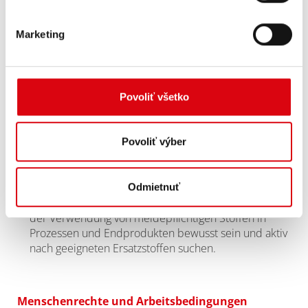
unternehmen alle Anstrengungen, um eine
nachhaltige Produktion zu erreichen, wenn Rohstoffe
Marketing
landwirtschaftlichen oder forstwirtschaftlichen
Ursprungs involviert sind und verringern die
Auswirkungen ihrer Tätigkeit auf die Artenvielfalt.
Povoliť všetko
Verantwortungsvolles Chemikalienmanagement: Von
unseren Lieferanten wird erwartet, dass sie die
Verwendung von Stoffen mit eingeschränktem
Povoliť výber
Verwendungszweck in Herstellungsprozessen und
Endprodukten identifizieren, minimieren oder
eliminieren, um die Einhaltung von Vorschriften zu
Odmietnuť
gewährleisten. Unsere Lieferanten müssen sich auch
der Verwendung von meldepflichtigen Stoffen in
Prozessen und Endprodukten bewusst sein und aktiv
nach geeigneten Ersatzstoffen suchen.
Menschenrechte und Arbeitsbedingungen