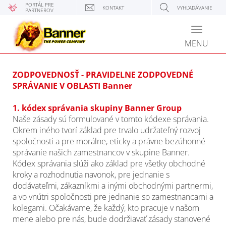
PORTÁL PRE
KONTAKT
VYHĽADÁVANIE
PARTNEROV
Toggle
navigati
MENU
ZODPOVEDNOSŤ - PRAVIDELNE ZODPOVEDNÉ
SPRÁVANIE V OBLASTI Banner
1. kódex správania skupiny Banner Group
Naše zásady sú formulované v tomto kódexe správania.
Okrem iného tvorí základ pre trvalo udržateľný rozvoj
spoločnosti a pre morálne, eticky a právne bezúhonné
správanie našich zamestnancov v skupine Banner.
Kódex správania slúži ako základ pre všetky obchodné
kroky a rozhodnutia navonok, pre jednanie s
dodávateľmi, zákazníkmi a inými obchodnými partnermi,
a vo vnútri spoločnosti pre jednanie so zamestnancami a
kolegami. Očakávame, že každý, kto pracuje v našom
mene alebo pre nás, bude dodržiavať zásady stanovené