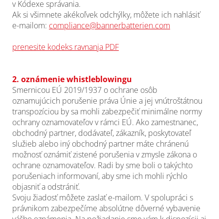
v Kódexe správania.
Ak si všimnete akékoľvek odchýlky, môžete ich nahlásiť
e-mailom:
compliance@bannerbatterien.com
prenesite kodeks ravnanja PDF
2. oznámenie whistleblowingu
Smernicou EÚ 2019/1937 o ochrane osôb
oznamujúcich porušenie práva Únie a jej vnútroštátnou
transpozíciou by sa mohli zabezpečiť minimálne normy
ochrany oznamovateľov v rámci EÚ. Ako zamestnanec,
obchodný partner, dodávateľ, zákazník, poskytovateľ
služieb alebo iný obchodný partner máte chránenú
možnosť oznámiť zistené porušenia v zmysle zákona o
ochrane oznamovateľov. Radi by sme boli o takýchto
porušeniach informovaní, aby sme ich mohli rýchlo
objasniť a odstrániť.
Svoju žiadosť môžete zaslať e-mailom. V spolupráci s
právnikom zabezpečíme absolútne dôverné vybavenie