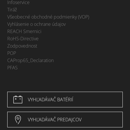
Infoservice
Tiráž
Všeobecné obchodné podmienky (VOP)
Vyhlásenie o ochrane údajov
REACH Smernici
RoHS-Directive
Zodpovednost
POP
CAProp65_Declaration
PFAS
VYHĽADÁVAČ BATÉRIÍ
VYHĽADÁVAČ PREDAJCOV