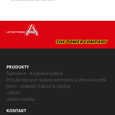
PRODUKTY
Štartovacie - & palubné batérie
Príslušenstvo pre osobné automobily a úžitkové vozidlá
(Semi – blokové) Trakčné & Záložné
Lithium
Oblasti použitia
KONTAKT