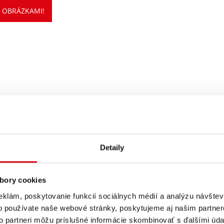
MI OBRÁZKAMI!
Detaily
Používajte vyhľadávani
batérií Banner na Vašic
bory cookies
webových stránkach!
eklám, poskytovanie funkcií sociálnych médií a analýzu návšte
o používate naše webové stránky, poskytujeme aj našim partner
to partneri môžu príslušné informácie skombinovať s ďalšími údaj