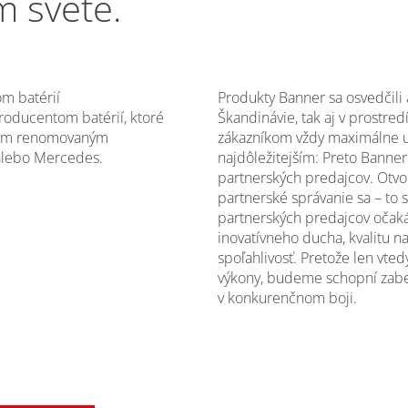
m svete.
m batérií
Produkty Banner sa osvedčil
roducentom batérií, ktoré
Škandinávie, tak aj v prostre
ohým renomovaným
zákazníkom vždy maximálne už
alebo Mercedes.
najdôležitejším: Preto Banner 
partnerských predajcov. Otvor
partnerské správanie sa – to 
partnerských predajcov očakáv
inovatívneho ducha, kvalitu n
spoľahlivosť. Pretože len vte
výkony, budeme schopní zabez
v konkurenčnom boji.