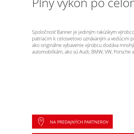
Plný výkon po celo
Spoločnosť Banner je jediným rakúskym výrobco
patriacim k celosvetovo uznávaným a vedúcim p
ako originálne vybavenie výrobcu dodáva mn
automobilkám, ako sú Audi, BMW, VW, Porsche 
NA PREDAJNÝCH PARTNEROV