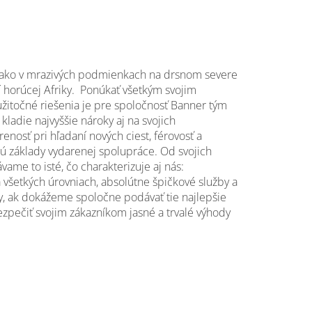
i ako v mrazivých podmienkach na drsnom severe
dí horúcej Afriky. Ponúkať všetkým svojim
itočné riešenia je pre spoločnosť Banner tým
kladie najvyššie nároky aj na svojich
enosť pri hľadaní nových ciest, férovosť a
sú základy vydarenej spolupráce. Od svojich
ame to isté, čo charakterizuje aj nás:
a všetkých úrovniach, absolútne špičkové služby a
dy, ak dokážeme spoločne podávať tie najlepšie
pečiť svojim zákazníkom jasné a trvalé výhody