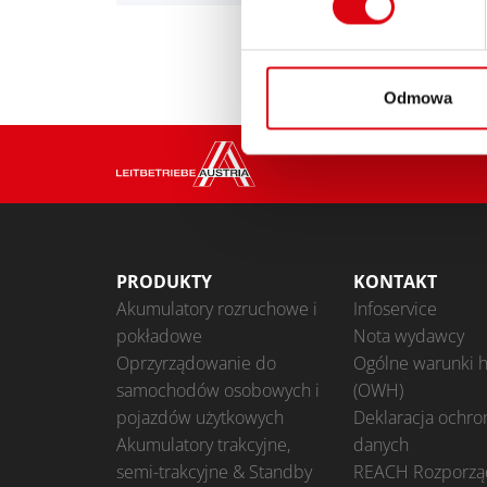
Odmowa
PRODUKTY
KONTAKT
Akumulatory rozruchowe i
Infoservice
pokładowe
Nota wydawcy
Oprzyrządowanie do
Ogólne warunki 
samochodów osobowych i
(OWH)
pojazdów użytkowych
Deklaracja ochro
Akumulatory trakcyjne,
danych
semi-trakcyjne & Standby
REACH Rozporzą