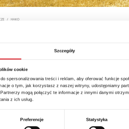
CZE
/
HAKO
Szczegóły
 plików cookie
 Diesel
3500
do spersonalizowania treści i reklam, aby oferować funkcje sp
ormacje o tym, jak korzystasz z naszej witryny, udostępniamy p
Partnerzy mogą połączyć te informacje z innymi danymi otrzym
, 4800 Diesel
8014 - 8016
nia z ich usług.
Preferencje
Statystyka