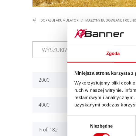
DOPASUJ AKUMULATOR
/
MASZYNY BUDOWLANE I ROLNI
Zgoda
Niniejsza strona korzysta z
2000
2300
Wykorzystujemy pliki cookie 
ruch w naszej witrynie. Inf
reklamowym i analitycznym. 
4000
4800
uzyskanymi podczas korzysta
Wybór
Niezbędne
zgody
Profi 182