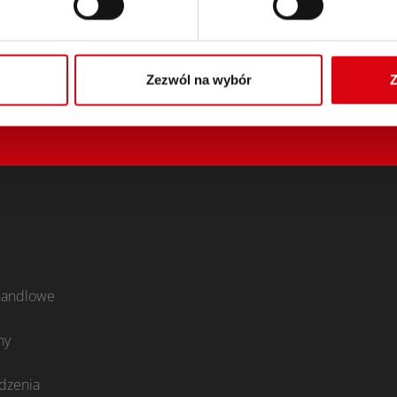
Zezwól na wybór
Z
handlowe
ny
dzenia