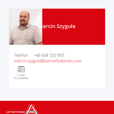
Marcin Szyguła
Telefon:
+48 668 320 900
marcin.szygula@bannerbatteries.com
V-CARD
DO POBRANIA