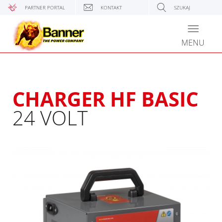
PARTNER PORTAL
KONTAKT
SZUKAJ
Toggle
navigati
MENU
CHARGER HF BASIC
24 VOLT