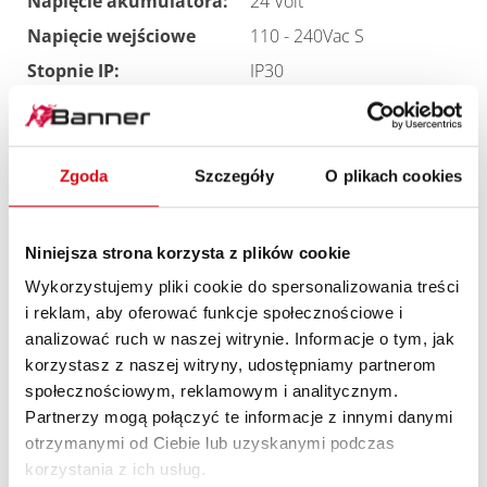
Napięcie akumulatora:
24 Volt
Napięcie wejściowe
110 - 240Vac S
Stopnie IP:
IP30
Zgoda
Szczegóły
O plikach cookies
PRĄD ŁADOWANIA
OBUDOWA
WAG
PRĄD ŁADOWANIA
Niniejsza strona korzysta z plików cookie
Nr art.
Typ
Kg
(A)
Wykorzystujemy pliki cookie do spersonalizowania treści
i reklam, aby oferować funkcje społecznościowe i
0436100200
13
A10
1,5
analizować ruch w naszej witrynie. Informacje o tym, jak
0436101500
20
A6
2,2
korzystasz z naszej witryny, udostępniamy partnerom
0436101700
30
A6
2,2
społecznościowym, reklamowym i analitycznym.
Partnerzy mogą połączyć te informacje z innymi danymi
otrzymanymi od Ciebie lub uzyskanymi podczas
Podane czasy ładowania mogą różnić się o +/- 30 minut.
korzystania z ich usług.