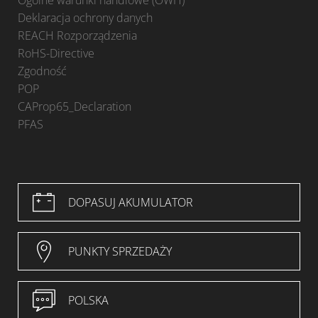
Deklaracja ochrony danych
REACH Rozporządzenia
RoHS-Directive
Zgodność
POP
CAProp65_Declaration
PFAS
DOPASUJ AKUMULATOR
PUNKTY SPRZEDAŻY
POLSKA