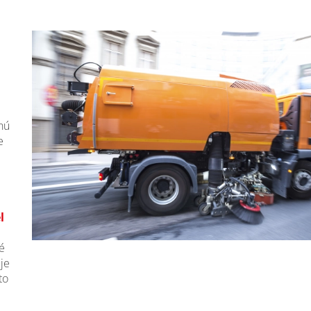
nú
e
l
é
 je
to