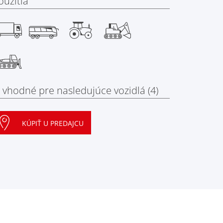
oužitia
e vhodné pre nasledujúce vozidlá (4)
KÚPIŤ U PREDAJCU