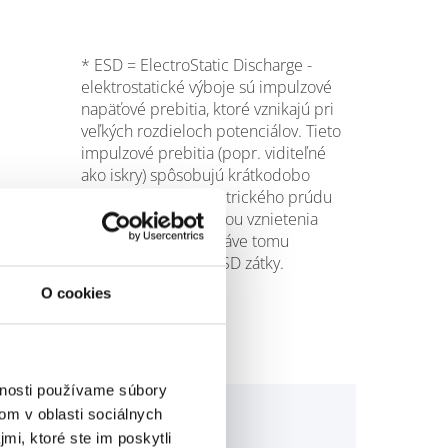
* ESD = ElectroStatic Discharge -
elektrostatické výboje sú impulzové
napäťové prebitia, ktoré vznikajú pri
veľkých rozdieloch potenciálov. Tieto
impulzové prebitia (popr. viditeľné
ako iskry) spôsobujú krátkodobo
vysokú hodnotu elektrického prúdu
a môžu sa stať príčinou vznietenia
horľavých látok. A práve tomu
bezpečne zabráni ESD zátky.
O cookies
vnosti používame súbory
om v oblasti sociálnych
mi, ktoré ste im poskytli