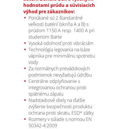
hodnotami prúdu a súvisiacich
výhod pre zákazníkov:
Ponúkané sú 2 štandardné
veľkosti batérií (skriňa A a B) s
prúdom 1150 A resp. 1400 A pri
studenom štarte
Vysoká odolnosť proti vibráciám
Technológia legovania na báze
vápnika pre minimálnu spotrebu
vody
Za normálnych prevádzkových
podmienok nevyžadujú údržbu
Centrálne odplyňovanie s
integrovanou ochranou proti
spätnému zápalu
Nadstavbové diely na ďalšie
zvýšenie bezpečnosti produktu:
ochrana proti skratu, ESD* zátky
Rozmery v súlade s normou EN
50342-4:2009