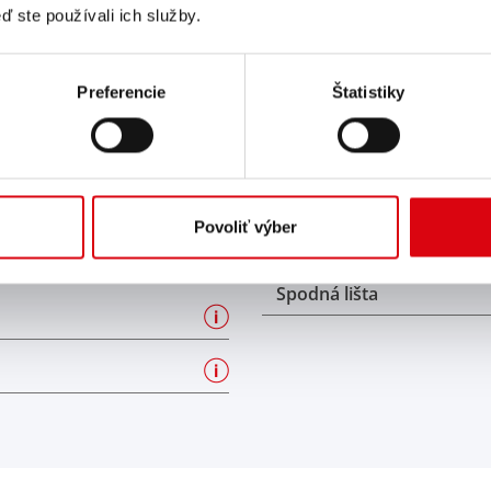
ď ste používali ich služby.
uffalo Bull SLI
Max. Dĺžka (mm)
00 26
Max. Šírka (mm)
Preferencie
Štatistiky
2
Max. Výška skrinky (mm)
00
Max. Celková výška (mm)
Povoliť výber
00
Vlastnosti batérie
Spodná lišta