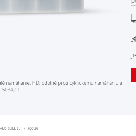
p
J
alé namáhanie. HD: odolné proti cyklickému namáhaniu a
N 50342-1.
ALO BULL SLI
/
600 26