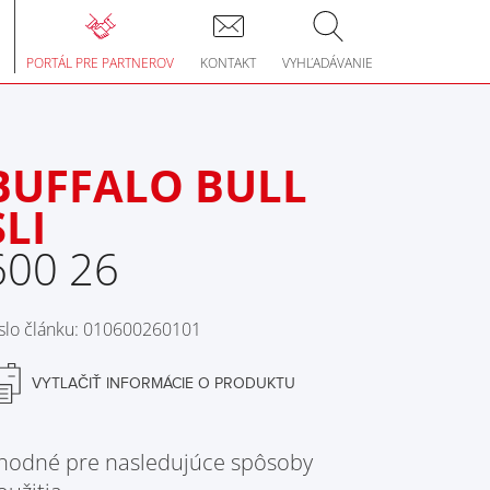
le
gation
PORTÁL PRE PARTNEROV
KONTAKT
VYHĽADÁVANIE
BUFFALO BULL
SLI
600 26
slo článku: 010600260101
VYTLAČIŤ INFORMÁCIE O PRODUKTU
hodné pre nasledujúce spôsoby