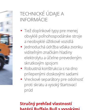
TECHNICKÉ ÚDAJE A
INFORMÁCIE
Tiež doplnkové typy pre menej
obvyklé poľnohospodárske stroje
a neobvyklé úžitkové vozidlá
Jednoduchá údržba vďaka zvonku
viditeľným značkám hladiny
elektrolytu a účelne prevedeným
skrutkovým spojom
Robustná konštrukcia s na dno
prilepenými doskovými sadami
Vreckové separátory pre odolnosť
proti skratu a vysoký štartovací
prúd
Stručný prehľad vlastností
batérií Buffalo Bull s vysokými