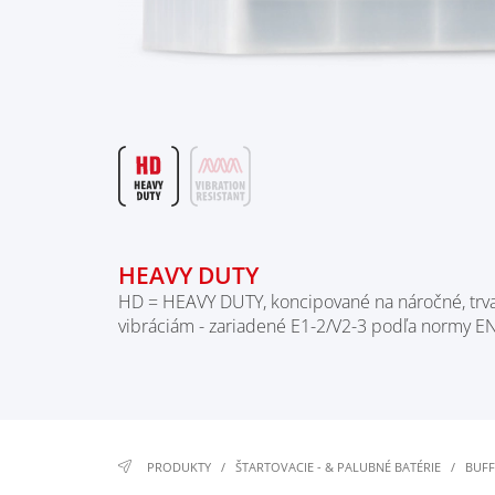
HEAVY DUTY
HD = HEAVY DUTY, koncipované na náročné, trv
vibráciám - zariadené E1-2/V2-3 podľa normy E
PRODUKTY
/
ŠTARTOVACIE - & PALUBNÉ BATÉRIE
/
BUFF