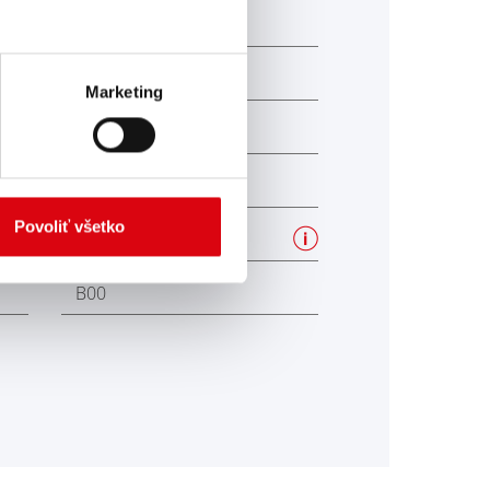
413
175
Marketing
195
220
Povoliť všetko
mG
B00