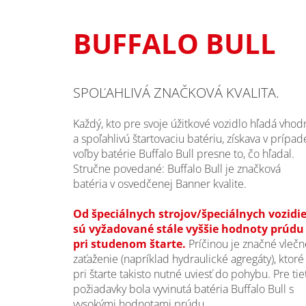
BUFFALO BULL
SPOĽAHLIVÁ ZNAČKOVÁ KVALITA.
Každý, kto pre svoje úžitkové vozidlo hľadá vhod
a spoľahlivú štartovaciu batériu, získava v prípad
voľby batérie Buffalo Bull presne to, čo hľadal.
Stručne povedané: Buffalo Bull je značková
batéria v osvedčenej Banner kvalite.
Od špeciálnych strojov/špeciálnych vozidie
sú vyžadované stále vyššie hodnoty prúdu
pri studenom štarte.
Príčinou je značné vlečn
zaťaženie (napríklad hydraulické agregáty), ktoré
pri štarte takisto nutné uviesť do pohybu. Pre tie
požiadavky bola vyvinutá batéria Buffalo Bull s
vysokými hodnotami prúdu.