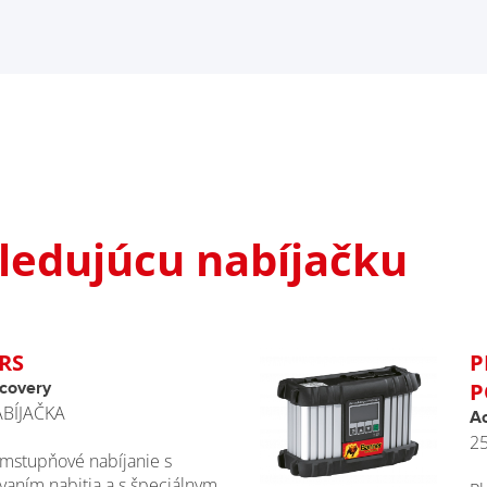
edujúcu nabíjačku
RS
P
P
covery
BÍJAČKA
A
2
mstupňové nabíjanie s
vaním nabitia a s špeciálnym