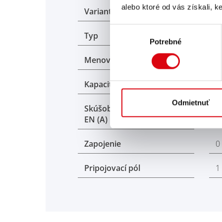
alebo ktoré od vás získali, ke
Variant produktu
B
Výber
Typ
6
Potrebné
súhlasu
Menovité napätie (V)
1
Kapacita K20 (Ah)
1
Odmietnuť
Skúšobný prúd za studena
6
EN (A)
Zapojenie
0
Pripojovací pól
1