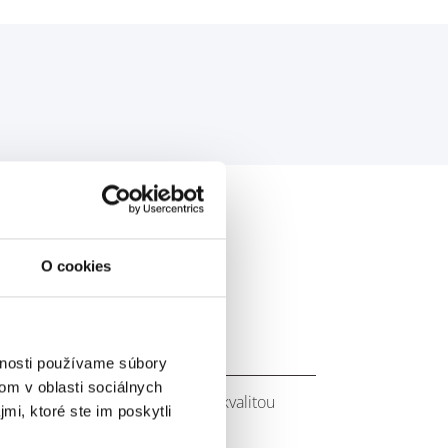
anner:
O cookies
vnosti používame súbory
om v oblasti sociálnych
y Banner. Dodatočné vybavenie s kvalitou
mi, ktoré ste im poskytli