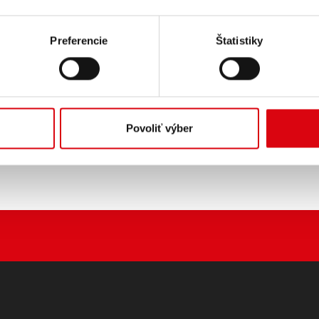
PODROBNOSTI O PRODUK
Preferencie
Štatistiky
Kúpiť túto batériu:
PREDAJCOVIA A MONTÁŽNY
Povoliť výber