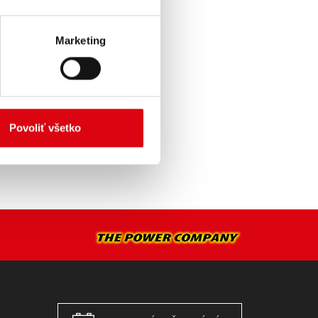
TE >
Marketing
 SERVIS >
Povoliť všetko