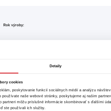
Rok výroby:
ÁM TIETO PRODUKTY B
Detaily
Buffalo Bull SLI
bory cookies
600 26
eklám, poskytovanie funkcií sociálnych médií a analýzu návšte
o používate naše webové stránky, poskytujeme aj našim partner
Vývesný štít značkovej kvalit
to partneri môžu príslušné informácie skombinovať s ďalšími údaj
originálu (OE)!
ď ste používali ich služby.