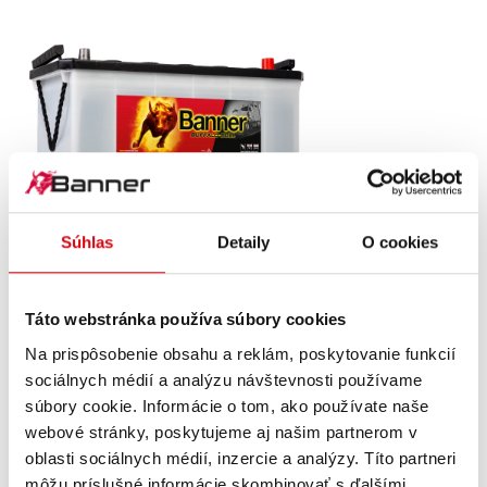
Súhlas
Detaily
O cookies
Buffalo Bull SLI
600 26
Táto webstránka používa súbory cookies
Vývesný štít značkovej kvality Banner. Dodatočné
Na prispôsobenie obsahu a reklám, poskytovanie funkcií
vybavenie s kvalitou originálu (OE)!
sociálnych médií a analýzu návštevnosti používame
súbory cookie. Informácie o tom, ako používate naše
webové stránky, poskytujeme aj našim partnerom v
PODROBNOSTI O PRODUKTE >
oblasti sociálnych médií, inzercie a analýzy. Títo partneri
môžu príslušné informácie skombinovať s ďalšími