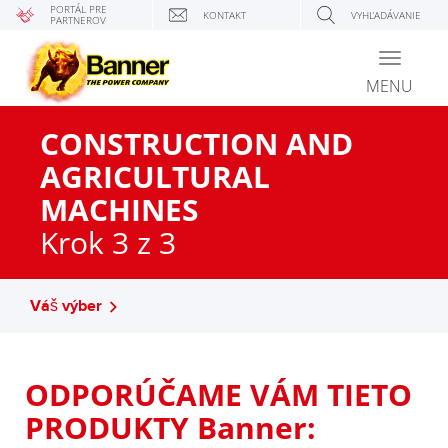
PORTÁL PRE
KONTAKT
VYHĽADÁVANIE
PARTNEROV
Toggle
navigati
MENU
CONSTRUCTION AND
AGRICULTURAL
MACHINES
Krok 3 z 3
Váš výber
ODPORÚČAME VÁM TIETO
PRODUKTY Banner: