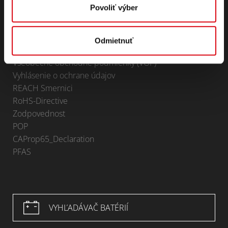
Oblasti použitia
Povoliť výber
KONTAKT
Infoservice
Odmietnuť
Tiráž
Všeobecné obchodné podmienky (VOP)
Vyhlásenie o ochrane údajov
REACH Smernici
RoHS-Directive
Zodpovednost
POP
CAProp65_Declaration
PFAS
VYHĽADÁVAČ BATÉRIÍ