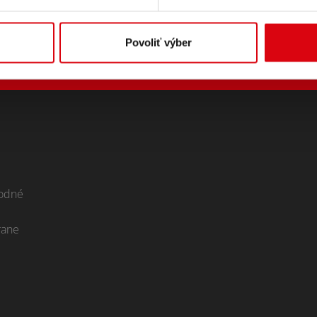
Povoliť výber
odné
rane