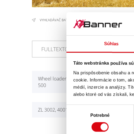
VYHĽADÁVAČ BATÉRIÍ
/
STAVEBNÉ A POĽNOHOSPODÁRSKE
Súhlas
Táto webstránka používa sú
Na prispôsobenie obsahu a r
Wheel loaders WT2, WTL, ZL
ZL 1
cookie. Informácie o tom, ak
500
médií, inzercie a analýzy. Tí
alebo ktoré od vás získali, ke
Výber
ZL 3002, 4001, 4002, 5001F
ZL 
Potrebné
súhlasu