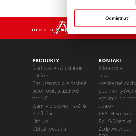
Odmietnuť
PRODUKTY
KONTAKT
Štartovacie - & palubné
Infoservice
batérie
Tiráž
Príslušenstvo pre osobné
Všeobecné obch
automobily a úžitkové
podmienky (VOP)
vozidlá
Vyhlásenie o och
(Semi – blokové) Trakčné
údajov
& Záložné
REACH Smernici
Lithium
RoHS-Directive
Oblasti použitia
Zodpovednost