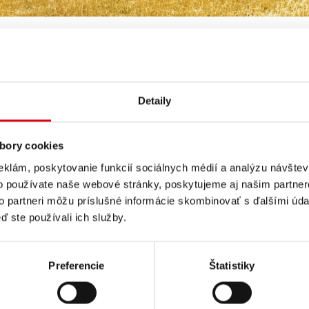
 STROJE
/
ZETTELMEYER
Detaily
bory cookies
eklám, poskytovanie funkcií sociálnych médií a analýzu návšte
000, 1001
ZL 1801, 2000, 2002
o používate naše webové stránky, poskytujeme aj našim partner
to partneri môžu príslušné informácie skombinovať s ďalšími údaj
ď ste používali ich služby.
801
ZW
Preferencie
Štatistiky