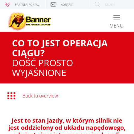
PARTNER PORTAL
KONTAKT
SZUKAJ
Toggle
navigati
MENU
CO TO JEST OPERACJA
CIĄGU?
DOŚĆ PROSTO
WYJAŚNIONE
Back to overview
Jest to stan jazdy, w którym silnik nie
jest oddzielony od układu napędowego,