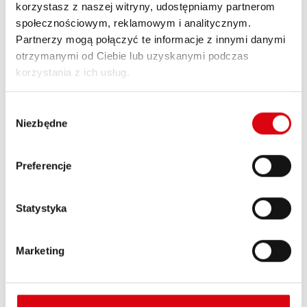
korzystasz z naszej witryny, udostępniamy partnerom
społecznościowym, reklamowym i analitycznym.
Partnerzy mogą połączyć te informacje z innymi danymi
otrzymanymi od Ciebie lub uzyskanymi podczas
korzystania z ich usług.
Różnica między akumulatorami
AGM i EFB
Wybór
Jakie są różnice między
Niezbędne
zgody
akumulatorami AGM, a
akumulatorami EFB?
Preferencje
Zarówno akumulatory AGM, jak i EFB
nadają się do stosowania w pojazdach z
Statystyka
systemem Start/Stop.
Czytaj artykuł
Marketing