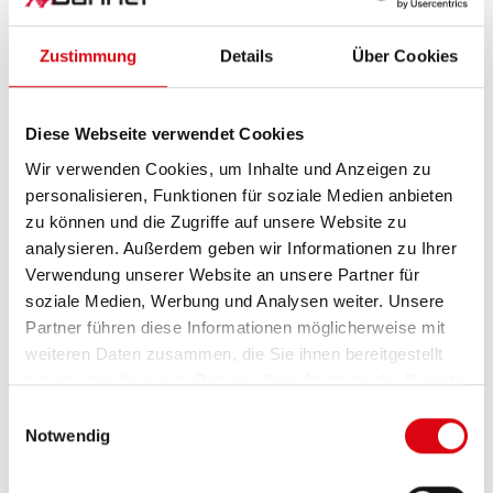
Besitzt das Fahrzeug ein Batterie-Energiemanagement-
System (BEM), kontrolliert dieses den
Ladezustand
(SOC
Zustimmung
Details
Über Cookies
State Of Charge), die
Startfähigkeit
(SOF State Of
Function), den
Alterungszustand
der Batterie (SOH State
Of Health) und regelt elektrische Verbraucher herunter
Diese Webseite verwendet Cookies
oder kurzfristig ab, wenn mehr Leistung zum Laden der
Wir verwenden Cookies, um Inhalte und Anzeigen zu
Batterie benötigt wird.
personalisieren, Funktionen für soziale Medien anbieten
Durch elektronische Systeme hat sich sowohl die
zu können und die Zugriffe auf unsere Website zu
Sicherheit als auch der Komfort in modernen Autos
analysieren. Außerdem geben wir Informationen zu Ihrer
wesentlich erhöht und die Digitalisierung unter der
Verwendung unserer Website an unsere Partner für
Motorhaube schreitet weiter voran.
soziale Medien, Werbung und Analysen weiter. Unsere
Partner führen diese Informationen möglicherweise mit
weiteren Daten zusammen, die Sie ihnen bereitgestellt
haben oder die sie im Rahmen Ihrer Nutzung der Dienste
gesammelt haben.
Einwilligungsauswahl
Notwendig
Aktuelle News zum Thema